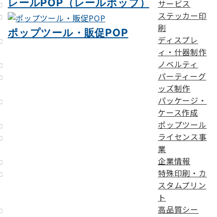
レールPOP（レールポップ）
サービス
ステッカー印
刷
ポップツール・販促POP
ディスプレ
ィ・什器制作
ノベルティ
パーティーグ
ッズ制作
パッケージ・
ケース作成
ポップツール
ライセンス事
業
企業情報
特殊印刷・カ
スタムプリン
ト
高品質シー