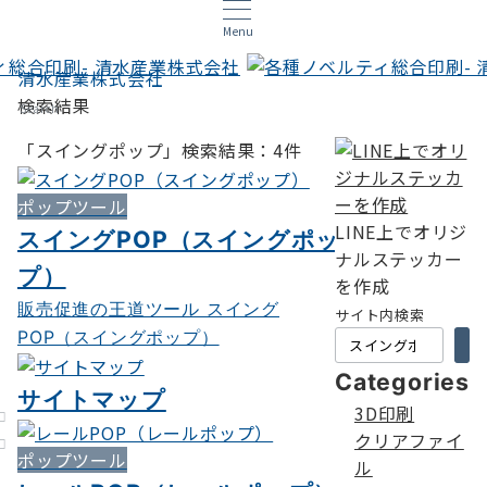
Menu
清水産業株式会社
検索結果
Search
「スイングポップ」検索結果：4件
ポップツール
LINE上でオリジ
スイングPOP（スイングポッ
ナルステッカー
プ）
を作成
販売促進の王道ツール スイング
サイト内検索
POP（スイングポップ）
Categories
サイトマップ
3D印刷
クリアファイ
ポップツール
ル