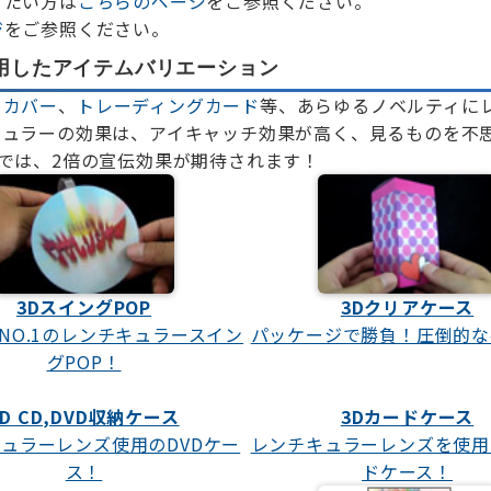
りたい方は
こちらのページ
をご参照ください。
ジ
をご参照ください。
用したアイテムバリエーション
クカバー
、
トレーディングカード
等、あらゆるノベルティに
ュラーの効果は、アイキャッチ効果が高く、見るものを不思
では、2倍の宣伝効果が期待されます！
3DスイングPOP
3Dクリアケース
NO.1のレンチキュラースイン
パッケージで勝負！圧倒的な
グPOP！
3D CD,DVD収納ケース
3Dカードケース
ュラーレンズ使用のDVDケー
レンチキュラーレンズを使用
ス！
ドケース！