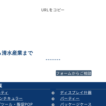
URLをコピー
ら清水産業まで
必ずご満足いくご提案をさ
フォームからご相談
代理店様、プロの方はもち
覧
ルティ
ディスプレイ什器
レンチキュラー
パーティー
ツール・販促POP
パッケージケース