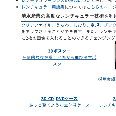
レンチキュラーレンズの種類について
詳しく知
レンチキュラー用語集
については
こちらのペー
清水産業の高度なレンチキュラー技術を利
クリアファイル
、
うちわ
、
しおり
、
定規
、
ブッ
をアップさせることができます。また、レンチキ
に2枚の画像を入れることのできるチェンジング
3Dポスター
圧倒的な存在感！平面から飛び出すポ
スター
採用実績
3D CD,DVDケース
あっと驚くような立体感ケース
レンチキ