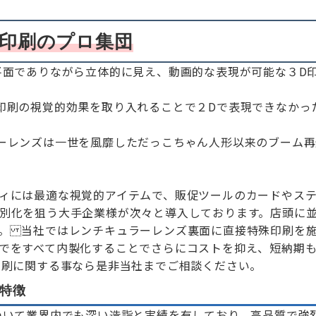
D印刷のプロ集団
平面でありながら立体的に見え、動画的な表現が可能な３D
印刷の視覚的効果を取り入れることで２Dで表現できなかっ
ーレンズは一世を風靡しただっこちゃん人形以来のブーム再
ィには最適な視覚的アイテムで、販促ツールのカードやス
別化を狙う大手企業様が次々と導入しております。店頭に
。 当社ではレンチキュラーレンズ裏面に直接特殊印刷を
でをすべて内製化することでさらにコストを抑え、短納期
印刷に関する事なら是非当社までご相談ください。
の特徴
いて業界内でも深い造詣と実績を有しており、高品質で強烈