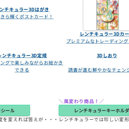
ンチキュラー3Dはがき
らきら輝くポストカード！
レンチキュラー3Dカ
プレミアムなトレーディング
レンチキュラー3D定規
3Dしおり
ジングで楽しみながらお絵かき
できる
読書が進む鮮やかなチェン
＼風変わり商品！／
ーシール
レンチキュラーキーホル
度を変えれば答えが・・・
レンチキュラーでは珍しい変