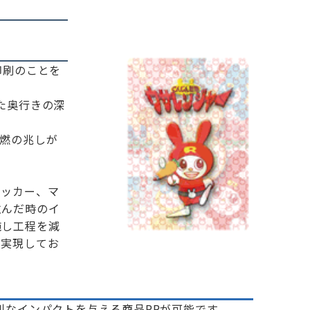
印刷のことを
た奥行きの深
燃の兆しが
テッカー、マ
並んだ時のイ
施し工程を減
も実現してお
なインパクトを与える商品PRが可能です。