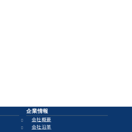
せて頂きます！
ろん、エンドユーザ様もご利用ください
企業情報
会社概要
会社沿革