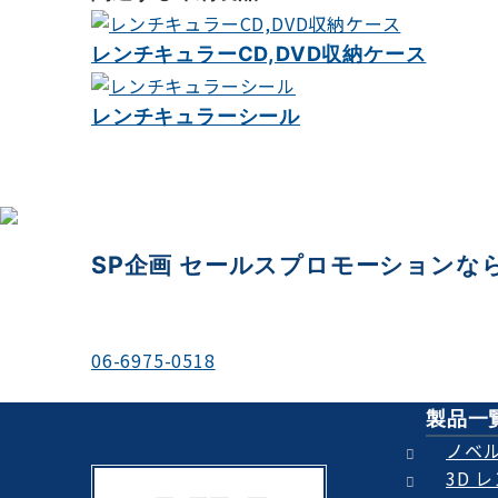
ゲ
レンチキュラーCD,DVD収納ケース
ー
シ
レンチキュラーシール
ョ
ン
SP企画 セールスプロモーションな
＼お電話でのご相談もお待ちしております／
06-6975-0518
平日 9:00-18:00
製品一
ノベ
3D 