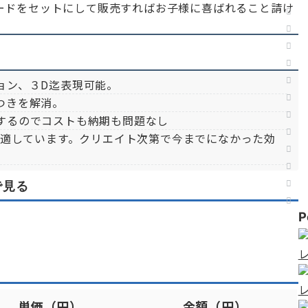
ードをセットにして販売すればお子様に喜ばれること請け
ョン、３D迄表現可能。
つきを解消。
するのでコストも納期も問題なし
も適しています。クリエイト次第で今までになかった効
で見る
P
単価（円）
金額（円）