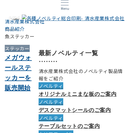
Menu
清水産業株式会社
商品紹介
Search
魚ステッカー
ステッカー
最新ノベルティ一覧
メガウォ
ールステ
清水産業株式会社のノベルティ製品情
ッカーを
報をご紹介
ノベルティ
販売開始
オリジナルミニまな板のご案内
ノベルティ
デスクマットシールのご案内
ノベルティ
テーブルセットのご案内