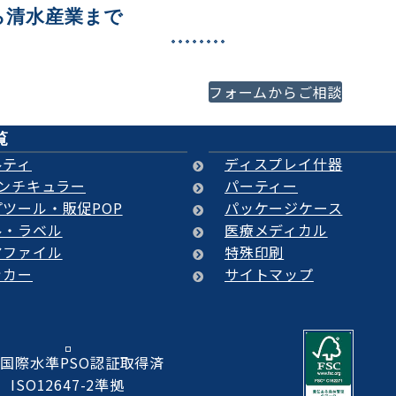
ら清水産業まで
必ずご満足いくご提案をさ
フォームからご相談
代理店様、プロの方はもち
覧
ルティ
ディスプレイ什器
レンチキュラー
パーティー
ツール・販促POP
パッケージケース
ル・ラベル
医療メディカル
アファイル
特殊印刷
ッカー
サイトマップ
国際水準PSO認証取得済
ISO12647-2準拠