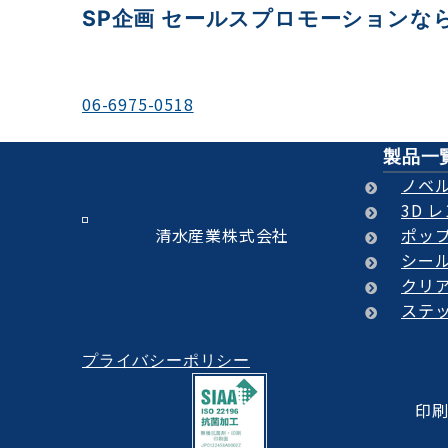
SP企画 セールスプロモーションな
＼お電話でのご相談もお待ちしております／
06-6975-0518
平日 9:00-18:00
製品一
ノベ
3D 
清水産業株式会社
ポップ
シー
クリ
ステ
プライバシーポリシー
印刷