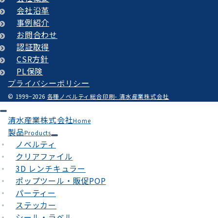
会社沿革
事例紹介
お問合わせ
認証取得
CSR方針
PL保険
プライバシーポリシー
© 1999−2026
各種ノベルティ総合印刷- 清水産業株式会社
清水産業株式会社
Home
製品
Products
ノベルティ
クリアファイル
3D レンチキュラー
ポップツール・販促POP
パーティー
ステッカー
シール・ラベル