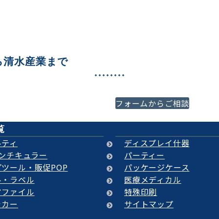
ら清水産業まで
必ずご満足いくご提案をさ
フォームからご相談
代理店様、プロの方はもち
覧
ルティ
ディスプレイ什器
レンチキュラー
パーティー
ツール・販促POP
パッケージケース
ル・ラベル
医療メディカル
アファイル
特殊印刷
ッカー
サイトマップ