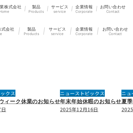
業株式会社
製品
サービス
企業情報
お問い合わせ
Home
Products
service
Corporate
Contact
株式会社
製品
サービス
企業情報
お問い合わせ
e
Products
service
Corporate
Contact
ピックス
ニューストピックス
ニュ
ウィーク休業のお知らせ
年末年始休暇のお知らせ
夏季
7日
2025年12月16日
202