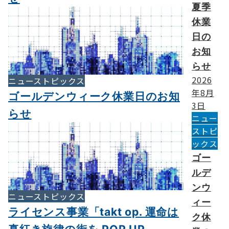
夏季
休業
日の
お知
らせ
2026
ニューストピックス
年8月
ゴールデンウィーク休業日のお知
3日
らせ
ニュー
ストピ
ックス
ゴー
ルデ
ンウ
ニューストピックス
ィー
ライセンス事業「takt op. 運命は
ク休
真紅き旋律の街を POP UP