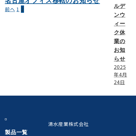
名古屋オフィス移転のお知らせ
ルデ
前へ
1
2
投
ンウ
稿
ィー
の
ク休
ペ
業の
お知
ー
らせ
ジ
2025
送
年4月
24日
り
清水産業株式会社
製品一覧