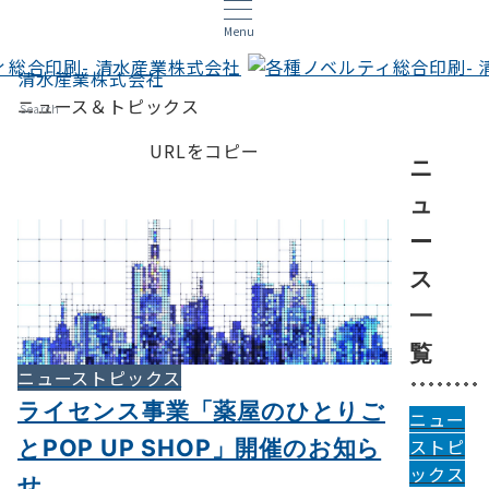
Menu
清水産業株式会社
ニュース＆トピックス
Search
URLをコピー
ニ
ュ
ー
ス
一
覧
ニューストピックス
ライセンス事業「薬屋のひとりご
ニュー
とPOP UP SHOP」開催のお知ら
ストピ
ックス
せ