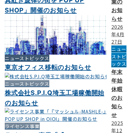
業の
SHOP」開催のお知らせ
お知
らせ
2026
年4月
27日
ニュー
ストピ
ニューストピックス
ックス
東京オフィス移転のお知らせ
年末
年始
ニューストピックス
休暇
株式会社S.P.I.Q埼玉工場稼働開始
のお
のお知らせ
知ら
せ
2025
ライセンス事業
年12