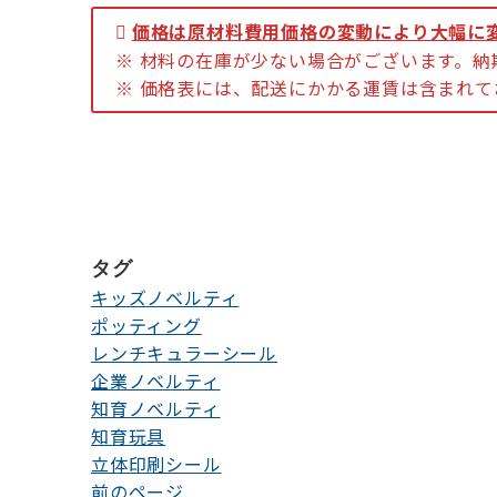
価格は原材料費用価格の変動により大幅に
※ 材料の在庫が少ない場合がございます。
※ 価格表には、配送にかかる運賃は含まれ
タグ
キッズノベルティ
ポッティング
レンチキュラーシール
企業ノベルティ
知育ノベルティ
知育玩具
立体印刷シール
前のページ
投