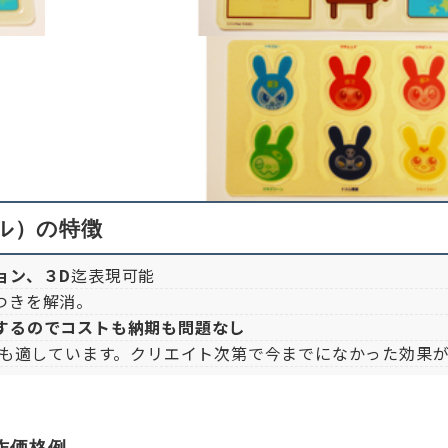
ル）の特徴
ョン、３D
迄表現可能
つきを解消。
するのでコストも納期も問題なし
にも適しています。クリエイト次第で今までになかった効果
作価格例