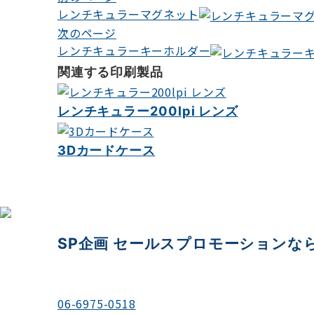
レンチキュラーマグネット
稿
次のページ
ナ
レンチキュラーキーホルダー
ビ
関連する印刷製品
ゲ
レンチキュラー200lpi レンズ
ー
シ
3Dカードケース
ョ
ン
SP企画 セールスプロモーションな
＼お電話でのご相談もお待ちしております／
06-6975-0518