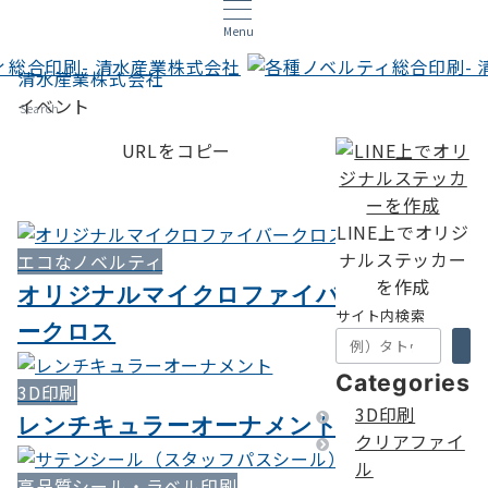
Menu
清水産業株式会社
イベント
Search
URLをコピー
LINE上でオリジ
ナルステッカー
エコなノベルティ
を作成
オリジナルマイクロファイバ
サイト内検索
ークロス
Categories
3D印刷
3D印刷
レンチキュラーオーナメント
クリアファイ
ル
高品質シール・ラベル印刷