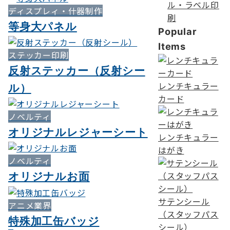
ル・ラベル印
ディスプレィ・什器制作
刷
等身大パネル
Popular
Items
ステッカー印刷
反射ステッカー（反射シー
レンチキュラー
ル）
カード
ノベルティ
オリジナルレジャーシート
レンチキュラー
はがき
ノベルティ
オリジナルお面
サテンシール
アニメ業界
（スタッフパス
特殊加工缶バッジ
シール）