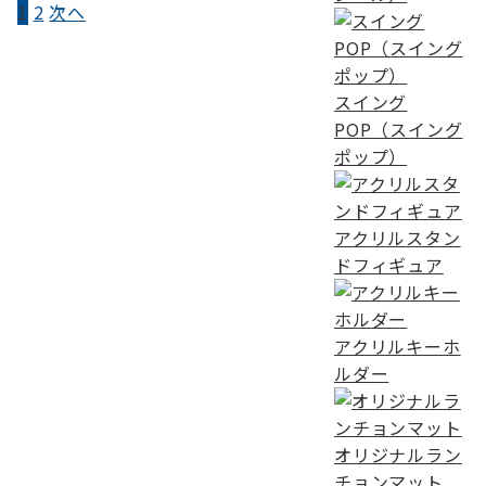
1
2
次へ
投
稿
の
スイング
ペ
POP（スイング
ポップ）
ー
ジ
送
アクリルスタン
ドフィギュア
り
アクリルキーホ
ルダー
オリジナルラン
チョンマット