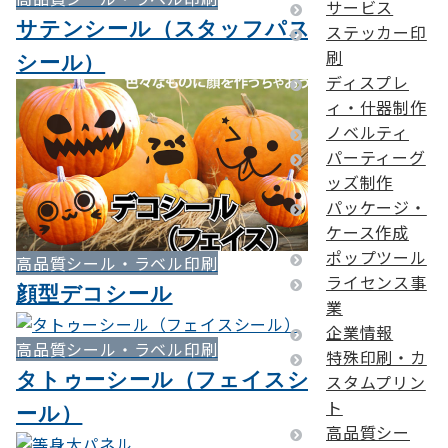
サービス
サテンシール（スタッフパス
ステッカー印
刷
シール）
ディスプレ
ィ・什器制作
ノベルティ
パーティーグ
ッズ制作
パッケージ・
ケース作成
ポップツール
高品質シール・ラベル印刷
ライセンス事
顔型デコシール
業
企業情報
高品質シール・ラベル印刷
特殊印刷・カ
タトゥーシール（フェイスシ
スタムプリン
ト
ール）
高品質シー