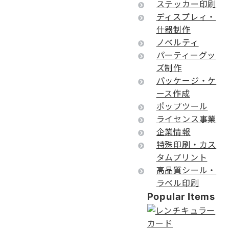
ステッカー印刷
ディスプレィ・
什器制作
ノベルティ
パーティーグッ
ズ制作
パッケージ・ケ
ース作成
ポップツール
ライセンス事業
企業情報
特殊印刷・カス
タムプリント
高品質シール・
ラベル印刷
Popular Items