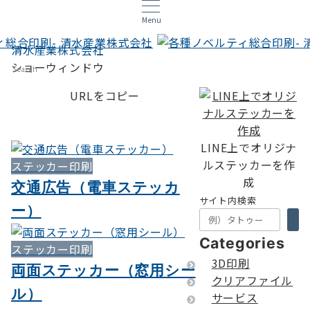
Menu
清水産業株式会社
ショーウィンドウ
Search
URLをコピー
LINE上でオリジナ
ルステッカーを作
ステッカー印刷
成
交通広告（電車ステッカ
サイト内検索
ー）
Categories
ステッカー印刷
3D印刷
両面ステッカー（窓用シー
クリアファイル
ル）
サービス