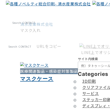
Search
CONTACT
清水産業株式会社
マスク入れ
URLをコピー
Search
CONTACT
LINE上でオ
サイト内検索
医療関連製品・感染症対策製品
Categories
マスクケース
3D印刷
クリアファイ
サービス
ステッカー印
ディスプレィ