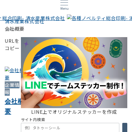
Menu
清水産業株式会社
会社概要
Search
URLを
コピー
企業情
報
会社概
要
LINE上でオリジナルステッカーを作成
サイト内検索