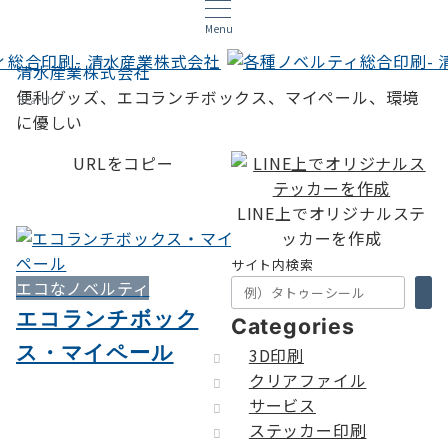
Menu
清水産業株式会社
便利グッズ、エコランチボックス、マイペール、環境
Search
に優しい
URLをコピー
LINE上でオリジナルステ
ッカーを作成
サイト内検索
エコなノベルティ
エコランチボック
Categories
ス・マイペール
3D印刷
クリアファイル
サービス
ステッカー印刷