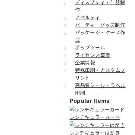
ディスプレィ・什器制
作
ノベルティ
パーティーグッズ制作
パッケージ・ケース作
成
ポップツール
ライセンス事業
企業情報
特殊印刷・カスタムプ
リント
高品質シール・ラベル
印刷
Popular Items
レンチキュラーカード
レンチキュラーはがき