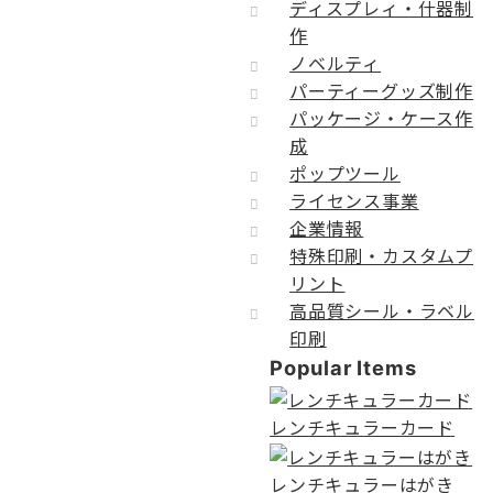
ディスプレィ・什器制
作
ノベルティ
パーティーグッズ制作
パッケージ・ケース作
成
ポップツール
ライセンス事業
企業情報
特殊印刷・カスタムプ
リント
高品質シール・ラベル
印刷
Popular Items
レンチキュラーカード
レンチキュラーはがき