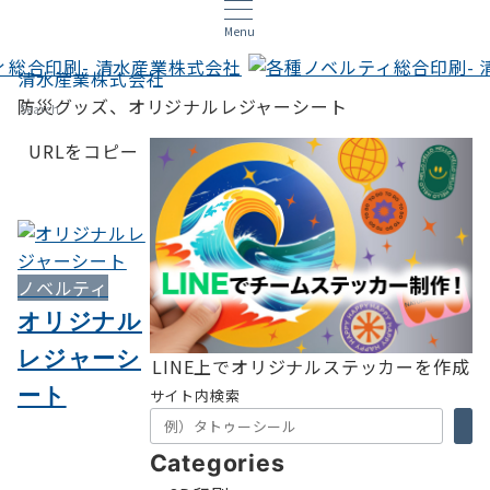
Menu
清水産業株式会社
防災グッズ、オリジナルレジャーシート
Search
URLをコピー
ノベルティ
オリジナル
レジャーシ
LINE上でオリジナルステッカーを作成
ート
サイト内検索
Categories