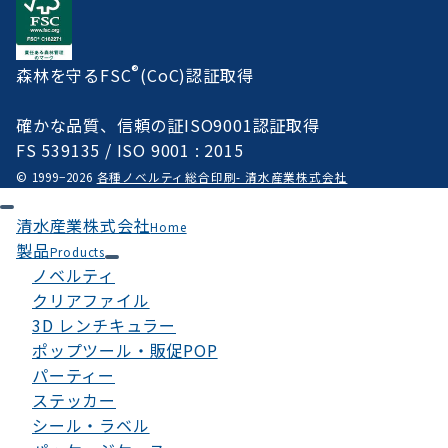
®
森林を守るFSC
(CoC)認証取得
確かな品質、信頼の証ISO9001認証取得
FS 539135 / ISO 9001 : 2015
© 1999−2026
各種ノベルティ総合印刷- 清水産業株式会社
清水産業株式会社
Home
製品
Products
ノベルティ
クリアファイル
3D レンチキュラー
ポップツール・販促POP
パーティー
ステッカー
シール・ラベル