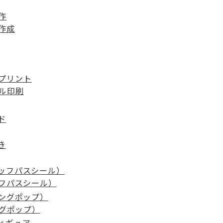
作
作成
プリント
ル印刷
フパスシール）
ングポップ）