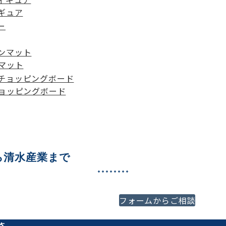
ギュア
マット
ョッピングボード
ら清水産業まで
必ずご満足いくご提案をさ
フォームからご相談
代理店様、プロの方はもち