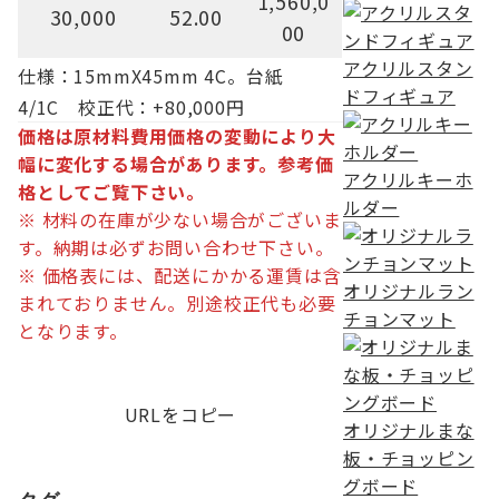
1,560,0
30,000
52.00
00
アクリルスタン
仕様：15mmX45mm 4C。台紙
ドフィギュア
4/1C 校正代：+80,000円
価格は原材料費用価格の変動により大
幅に変化する場合があります。
参考価
アクリルキーホ
格としてご覧下さい。
ルダー
※ 材料の在庫が少ない場合がございま
す。納期は必ずお問い合わせ下さい。
※ 価格表には、配送にかかる運賃は含
オリジナルラン
まれておりません。別途校正代も必要
チョンマット
となります。
URLをコピー
オリジナルまな
板・チョッピン
グボード