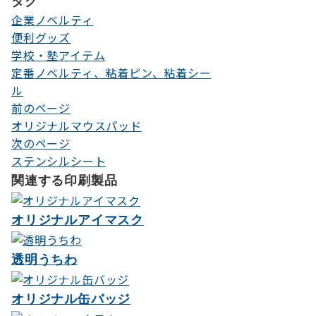
タグ
企業ノベルティ
便利グッズ
学校・塾アイテム
定番ノベルティ、粘着ピン、粘着シー
ル
前のページ
投
オリジナルマウスパッド
稿
次のページ
ナ
ステンシルシート
関連する印刷製品
ビ
ゲ
オリジナルアイマスク
ー
シ
透明うちわ
ョ
オリジナル缶バッジ
ン