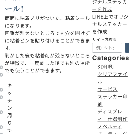
ール!
LINE上でオリジ
両面に粘着ノリがついた、粘着シール
ナルステッカー
になります。
を作成
画鋲が刺せないところでも穴を開けず
サイト内検索
に粘着ピンを貼り付けることができま
す。
剥がした後も粘着剤が残らないところ
Categories
が特徴で、一度剥した後でも別の場所
3D印刷
でも使うことができます。
クリアファイ
ル
キ
サービス
ッ
ステッカー印
チ
刷
ン
ディスプレ
周
ィ・什器制作
り
ノベルティ
で
パーティーグ