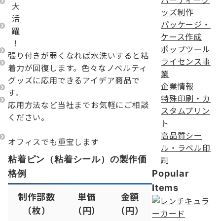
大
ッズ制作
活
パッケージ・
躍
ケース作成
！
ポップツール
張り付きが弱くなれば水洗いすると粘
ライセンス事
着力が回復します。
色々なノベルティ
業
グッズに応用できるアイデア商品で
企業情報
す。
特殊印刷・カ
応用方法など当社までお気軽にご相談
スタムプリン
ください。
ト
高品質シー
オフィスでも重宝します
ル・ラベル印
粘着ピン（粘着シール）の製作価
刷
格例
Popular
Items
制作部数
単価
金額
（枚）
（円）
（円）