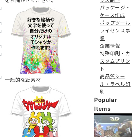
をお聞かせください。
パッケージ・
ケース作成
ポップツール
ライセンス事
業
企業情報
特殊印刷・カ
スタムプリン
ト
高品質シー
一般的な紙素材
ル・ラベル印
刷
Popular
Items