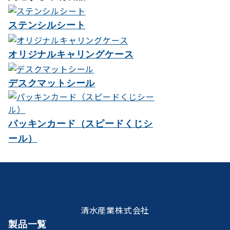
ー
シ
ステンシルシート
ョ
オリジナルキャリングケース
ン
デスクマットシール
パッキンカード（スピードくじシ
ール）
清水産業株式会社
製品一覧