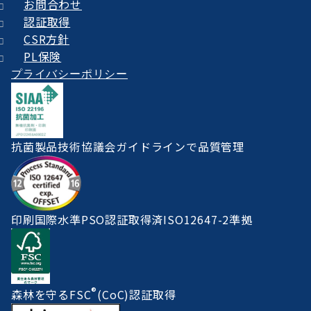
お問合わせ
認証取得
CSR方針
PL保険
プライバシーポリシー
抗菌製品技術協議会ガイドラインで品質管理
印刷国際水準PSO認証取得済ISO12647-2準拠
®
森林を守るFSC
(CoC)認証取得