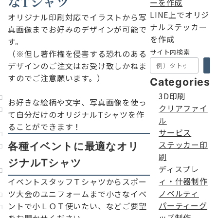
なTシャツ
LINE上でオリジ
オリジナル印刷対応でイラストから写
ナルステッカー
真画像までお好みのデザインが可能で
を作成
す。
サイト内検索
（※但し著作権を侵害する恐れのある
デザインのご注文はお受け致しかねま
すのでご注意願います。）
Categories
3D印刷
お好きな絵柄や文字、写真画像を使っ
クリアファイ
て自分だけのオリジナルTシャツを作
ル
ることができます！
サービス
ステッカー印
各種イベントに最適なオリ
刷
ジナルTシャツ
ディスプレ
ィ・什器制作
イベントスタッフＴシャツからスポー
ノベルティ
ツ大会のユニフォームまで小さなイベ
パーティーグ
ントで小ＬＯＴ使いたい、などご要望
ッズ制作