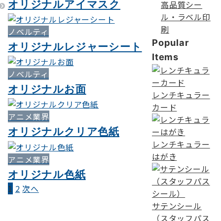
オリジナルアイマスク
高品質シー
ル・ラベル印
刷
ノベルティ
Popular
オリジナルレジャーシート
Items
ノベルティ
オリジナルお面
レンチキュラー
カード
アニメ業界
オリジナルクリア色紙
レンチキュラー
はがき
アニメ業界
オリジナル色紙
1
2
次へ
投
サテンシール
稿
（スタッフパス