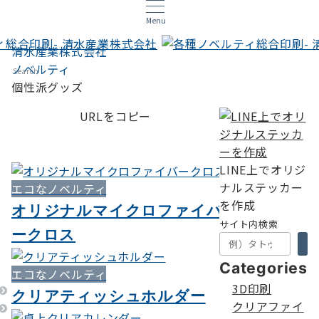
Menu
清水産業株式会社
ノベルティ
Search
個性派グッズ
URLをコピー
LINE上でオリジ
ナルステッカー
エコなノベルティ
を作成
オリジナルマイクロファイバ
サイト内検索
ークロス
Categories
エコなノベルティ
3D印刷
クリアティッシュホルダー
クリアファイ