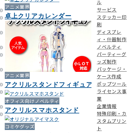
ル
アニメ業界
サービス
卓上クリアカレンダー
ステッカー印
刷
ディスプレ
ィ・什器制作
ノベルティ
パーティーグ
ッズ制作
パッケージ・
アニメ業界
ケース作成
ポップツール
アクリルスタンドフィギュア
ライセンス事
業
オフィス向けノベルティ
企業情報
アクリルスマホスタンド
特殊印刷・カ
スタムプリン
コミケグッズ
ト