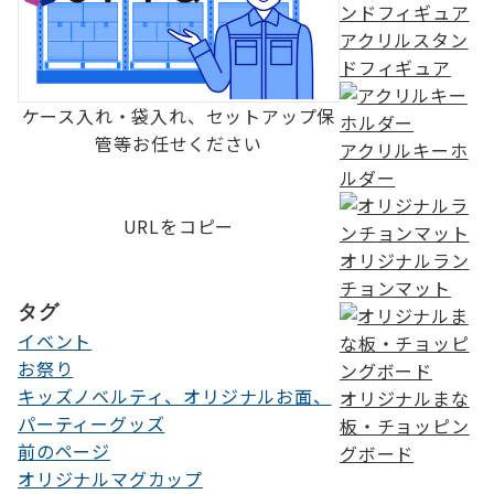
アクリルスタン
ドフィギュア
ケース入れ・袋入れ、セットアップ保
管等お任せください
アクリルキーホ
ルダー
URLをコピー
オリジナルラン
チョンマット
タグ
イベント
お祭り
キッズノベルティ、オリジナルお面、
オリジナルまな
パーティーグッズ
板・チョッピン
前のページ
グボード
投
オリジナルマグカップ
稿