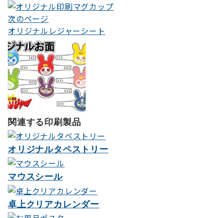
ナ
次のページ
オリジナルレジャーシート
ビ
ゲ
ー
シ
ョ
ン
関連する印刷製品
オリジナルタペストリー
マウスシール
卓上クリアカレンダー