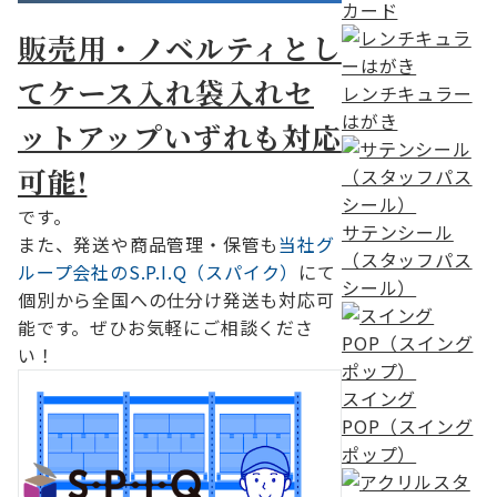
カード
販売用・ノベルティとし
てケース入れ袋入れセ
レンチキュラー
はがき
ットアップいずれも対応
可能!
です。
サテンシール
また、発送や商品管理・保管も
当社グ
（スタッフパス
ループ会社のS.P.I.Q（スパイク）
にて
シール）
個別から全国への仕分け発送も対応可
能です。ぜひお気軽にご相談くださ
い！
スイング
POP（スイング
ポップ）