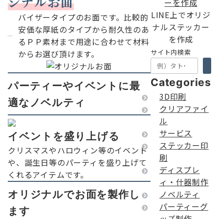
ジナルお面
LINE上でオリジ
バイザータイプのお面です。比較的
ナルステッカー
安価な厚紙のタイプから耐久性のあ
を作成
るＰＰ素材まで用途に合わせて材料
サイト内検索
からお選び頂けます。
Categories
パーティーやイベントに最
3D印刷
適なノベルティ
クリアファイ
ル
サービス
イベントを盛り上げる
ステッカー印
クリスマスやハロウィン等のイベント
刷
や、誕生日等のパーティを盛り上げて
ディスプレ
くれるアイテムです。
ィ・什器制作
オリジナルでお面を製作し
ノベルティ
パーティーグ
ます
ッズ制作