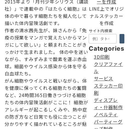
2015年より「月刊少年シリウス（講談
社）」で連載中の『はたらく細胞』は
LINE上でオリジ
体の中で暮らす細胞たちを擬人化して
ナルステッカー
描いた体内冒険活劇です。
を作成
作者の清水茜先生が、妹さんから「免
サイト内検索
疫の授業をマンガで覚えたいからマン
ガにして欲しい」と頼まれたことがき
Categories
っかけで生まれました。 体の中を迷い
3D印刷
ながら、すみずみまで酸素を運ぶ赤血
クリアファイ
球。細菌やウイルス感染から体を守る
ル
白血球たち。
サービス
がん細胞やウイルスと戦いながら、体
ステッカー印
を健康に保ってくれる細胞たちの奮闘
刷
など、24時間365日働きつづける細胞
ディスプレ
たちの体内冒険活劇がここに！ 細胞が
ィ・什器制作
アレルギーが起こるしくみや、熱中症
ノベルティ
の防ぎ方など日常でも役に立つことが
パーティーグ
分かりやすく描かれているところが魅
ッズ制作