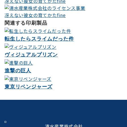
冴えない彼女の育てかたfine
ゲ
ー
関連する印刷製品
シ
ョ
転生したらスライムだった件
ン
ヴィジュアルプリズン
進撃の巨人
東京リベンジャーズ
清水産業株式会社