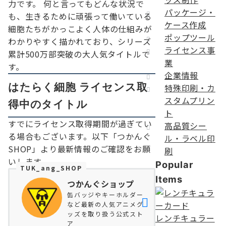
力です。 何と言ってもどんな状況で
パッケージ・
も、生きるために頑張って働いている
ケース作成
細胞たちがかっこよく人体の仕組みが
ポップツール
わかりやすく描かれており、シリーズ
ライセンス事
累計500万部突破の大人気タイトルで
業
す。
企業情報
はたらく細胞 ライセンス取
特殊印刷・カ
スタムプリン
得中のタイトル
ト
すでにライセンス取得期間が過ぎてい
高品質シー
る場合もございます。以下「つかんぐ
ル・ラベル印
SHOP」より最新情報のご確認をお願
刷
いします。
Popular
TUK_ang_SHOP
Items
つかんぐショップ
缶バッジやキーホルダー
など最新の人気アニメグ
ッズを取り扱う公式スト
レンチキュラー
ア