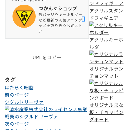
つかんぐショップ
アクリルスタン
缶バッジやキーホルダー
ドフィギュア
など最新の人気アニメグ
ッズを取り扱う公式スト
ア
アクリルキーホ
ルダー
URLをコピー
オリジナルラン
チョンマット
タグ
はたらく細胞
前のページ
投
シグルドリーヴァ
オリジナルまな
稿
板・チョッピン
ナ
グボード
次のページ
ビ