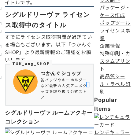
イトルです。
パッケージ・
シグルドリーヴァ ライセン
ケース作成
ポップツール
ス取得中のタイトル
ライセンス事
すでにライセンス取得期間が過ぎてい
業
る場合もございます。以下「つかんぐ
企業情報
SHOP」より最新情報のご確認をお願
特殊印刷・カ
いします。
スタムプリン
TUK_ang_SHOP
ト
つかんぐショップ
高品質シー
缶バッジやキーホルダー
ル・ラベル印
など最新の人気アニメグ
刷
ッズを取り扱う公式スト
ア
Popular
Items
シグルドリーヴァ ルームアクキー
コレクション
レンチキュラー