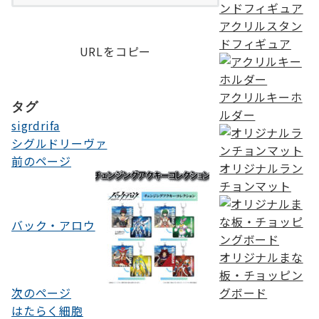
アクリルスタン
ドフィギュア
URLをコピー
アクリルキーホ
タグ
ルダー
sigrdrifa
シグルドリーヴァ
前のページ
投
オリジナルラン
チョンマット
稿
ナ
バック・アロウ
ビ
オリジナルまな
ゲ
板・チョッピン
ー
次のページ
グボード
シ
はたらく細胞