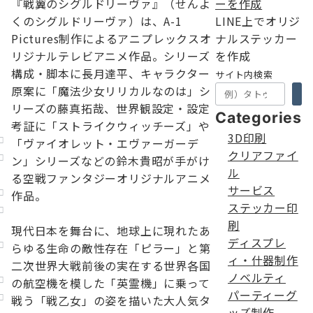
『戦翼のシグルドリーヴァ』（せんよ
くのシグルドリーヴァ）は、A-1
LINE上でオリジ
Pictures制作によるアニプレックスオ
ナルステッカー
リジナルテレビアニメ作品。シリーズ
を作成
構成・脚本に長月達平、キャラクター
サイト内検索
原案に「魔法少女リリカルなのは」シ
リーズの藤真拓哉、世界観設定・設定
Categories
考証に「ストライクウィッチーズ」や
3D印刷
「ヴァイオレット・エヴァーガーデ
クリアファイ
ン」シリーズなどの鈴木貴昭が手がけ
ル
る空戦ファンタジーオリジナルアニメ
サービス
作品。
ステッカー印
刷
現代日本を舞台に、地球上に現れたあ
ディスプレ
らゆる生命の敵性存在「ピラー」と第
ィ・什器制作
二次世界大戦前後の実在する世界各国
ノベルティ
の航空機を模した「英霊機」に乗って
パーティーグ
戦う「戦乙女」の姿を描いた大人気タ
ッズ制作